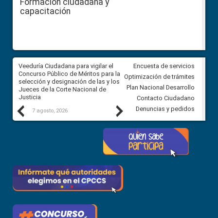
Formación ciudadana y
capacitación
a
Veeduría Ciudadana para vigilar el
Veeduría para realizar el
Encuesta de servicios
ón
Concurso Público de Méritos para la
seguimiento de la gestión
Optimización de trámites
selección y designación de las y los
administrativa del Gobierno
Plan Nacional Desarrollo
Jueces de la Corte Nacional de
Autónomo Descentralizado
Justicia
parroquial rural de Calacalí
Contacto Ciudadano
Previous
Next
Denuncias y pedidos
7 agosto, 2026
6 agosto, 2026