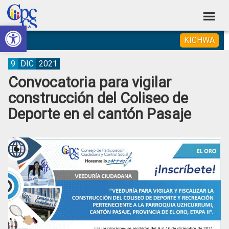
Skip
Skip
Skip
Skip
to
to
to
to
Abrir barra de herramientas
Consejo
primary
main
primary
footer
Construyendo
KICHWA
navigation
content
sidebar
de
Poder
Ciudadano
Participación
9
DIC
2021
Convocatoria para vigilar
Ciudadana
construcción del Coliseo de
y
Deporte en el cantón Pasaje
Control
Social