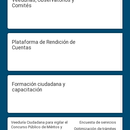
Veedurías, Observatorios y
Comités
Plataforma de Rendición de
Cuentas
Formación ciudadana y
capacitación
Veeduría Ciudadana para vigilar el
Veeduría Ciudadana para vigila
Encuesta de servicios
Concurso Público de Méritos y
construcción del asfaltado de
Optimización de trámites