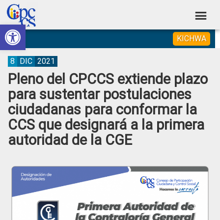
Skip
Skip
Skip
Skip
to
to
to
to
Abrir barra de herramientas
Consejo
primary
main
primary
footer
Construyendo
KICHWA
navigation
content
sidebar
de
Poder
Ciudadano
Participación
8
DIC
2021
Pleno del CPCCS extiende plazo
Ciudadana
para sustentar postulaciones
y
ciudadanas para conformar la
Control
CCS que designará a la primera
Social
autoridad de la CGE