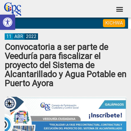
Skip
Skip
Skip
Skip
to
to
to
to
Abrir barra de herramientas
Consejo
primary
main
primary
footer
Construyendo
KICHWA
navigation
content
sidebar
de
Poder
Ciudadano
Participación
11
ABR
2022
Convocatoria a ser parte de
Ciudadana
Veeduría para fiscalizar el
y
proyecto del Sistema de
Control
Alcantarillado y Agua Potable en
Social
Puerto Ayora