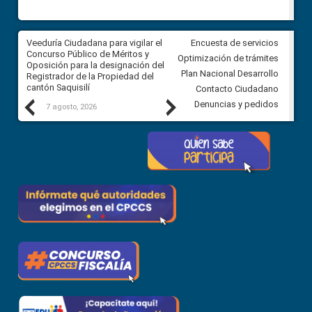
Veeduría Ciudadana para vigilar el
Veeduría Ciudadana para vigila
Encuesta de servicios
Concurso Público de Méritos y
construcción del asfaltado de
Optimización de trámites
Oposición para la designación del
diferentes barrios del sector 
Plan Nacional Desarrollo
Registrador de la Propiedad del
Ballenita del cantón Santa Ele
cantón Saquisilí
Contacto Ciudadano
Previous
Next
Denuncias y pedidos
7 agosto, 2026
7 agosto, 2026