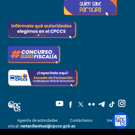
Agenda de actividades
Contáctanos
Ventanilla
virtual
:
ventanillavirtual@cpccs.gob.ec