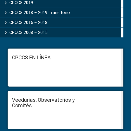
CPCCS 2019 .
CPCCS 2018 – 2019 Transitorio
CPCCS 2015 – 2018
CPCCS 2008 – 2015
Footer
CPCCS EN LÍNEA
Veedurías, Observatorios y
Comités