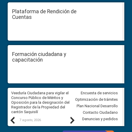
Plataforma de Rendición de
Cuentas
Formación ciudadana y
capacitación
Veeduría Ciudadana para vigilar el
Veeduría Ciudadana para vigila
Encuesta de servicios
Concurso Público de Méritos y
construcción del asfaltado de
Optimización de trámites
Oposición para la designación del
diferentes barrios del sector 
Plan Nacional Desarrollo
Registrador de la Propiedad del
Ballenita del cantón Santa Ele
cantón Saquisilí
Contacto Ciudadano
Previous
Next
Denuncias y pedidos
7 agosto, 2026
7 agosto, 2026