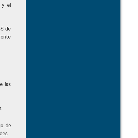
 y el
CCS de
rente
e las
.
jo de
des.