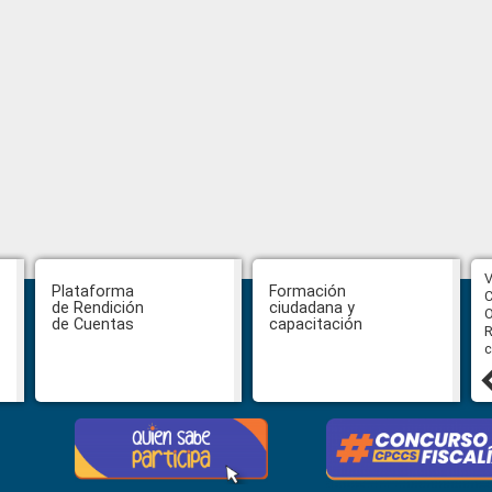
CPCCS aprueba convocatoria a
V
Plataforma
Formación
Veeduría para designación de la
C
de Rendición
ciudadana y
autoridad de la SOT
O
de Cuentas
capacitación
R
c
31 julio, 2026