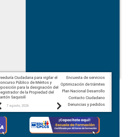
eeduría Ciudadana para vigilar el
Encuesta de servicios
Veeduría Ciudadana para vigilar la
oncurso Público de Méritos y
construcción del asfaltado de
Optimización de trámites
posición para la designación del
diferentes barrios del sector de
Plan Nacional Desarrollo
egistrador de la Propiedad del
Ballenita del cantón Santa Elena
antón Saquisilí
Contacto Ciudadano
Previous
Next
Denuncias y pedidos
7 agosto, 2026
7 agosto, 2026