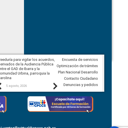
eeduría para vigilar los acuerdos,
Encuesta de servicios
CPCCS convoca a Veeduría
erivados de la Audiencia Pública
Ciudadana para vigilar el concurso
Optimización de trámites
ntre el GAD de Ibarra y la
en la Universidad de Cuenca
Plan Nacional Desarrollo
omunidad Urbina, parroquia la
arolina
Contacto Ciudadano
Previous
Next
Denuncias y pedidos
5 agosto, 2026
5 agosto, 2026