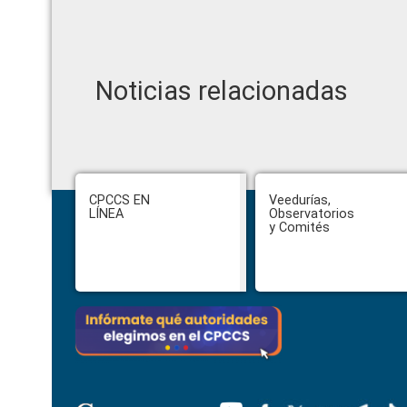
Noticias relacionadas
Ha
Footer
CPCCS EN
Veedurías,
pr
LÍNEA
Observatorios
co
y Comités
co
Ge