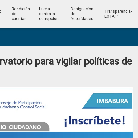
Rendición
Lucha
Designación
ol
Transparencia-
de
contra la
de
l
LOTAIP
cuentas
corrupción
Autoridades
atorio para vigilar políticas de