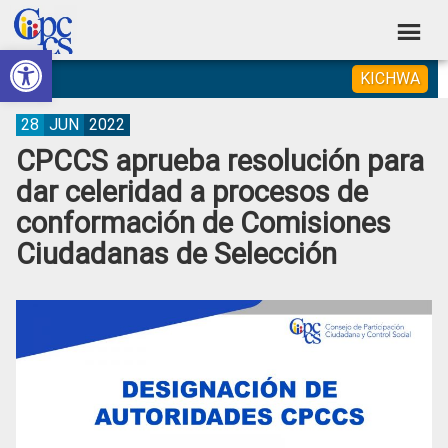
Skip
Skip
Skip
Skip
to
to
to
to
Abrir barra de herramientas
Consejo
primary
main
primary
footer
Construyendo
KICHWA
navigation
content
sidebar
de
Poder
Ciudadano
Participación
28
JUN
2022
CPCCS aprueba resolución para
Ciudadana
dar celeridad a procesos de
y
conformación de Comisiones
Control
Ciudadanas de Selección
Social