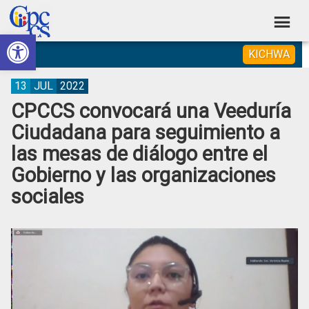
Skip
Skip
Skip
Skip
to
to
to
to
Abrir barra de herramientas
Consejo
primary
main
primary
footer
Construyendo
KICHWA
navigation
content
sidebar
de
Poder
Ciudadano
Participación
13
JUL
2022
CPCCS convocará una Veeduría
Ciudadana
Ciudadana para seguimiento a
y
las mesas de diálogo entre el
Control
Gobierno y las organizaciones
Social
sociales