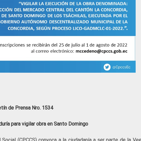
etín de Prensa Nro. 1534
uría para vigilar obra en Santo Domingo
l Social (CPCCS) convoca a la ciudadanía a ser parte de la Vee