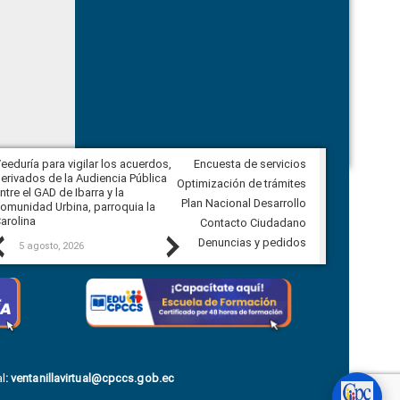
eeduría para vigilar los acuerdos,
Encuesta de servicios
CPCCS convoca a Veeduría
erivados de la Audiencia Pública
Ciudadana para vigilar el concurso
Optimización de trámites
ntre el GAD de Ibarra y la
en la Universidad de Cuenca
Plan Nacional Desarrollo
omunidad Urbina, parroquia la
arolina
Contacto Ciudadano
Previous
Next
Denuncias y pedidos
5 agosto, 2026
5 agosto, 2026
l
:
ventanillavirtual@cpccs.gob.ec