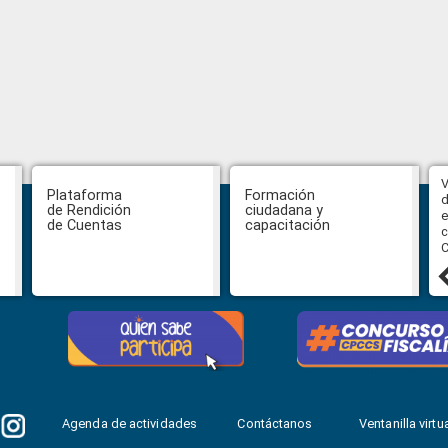
Abiertas impugnaciones a los
V
Plataforma
Formación
delegados de la Función Judicial a
d
de Rendición
ciudadana y
la Comisión Ciudadana de
e
de Cuentas
capacitación
Selección para la designación de
c
Fiscal General del Estado
C
24 julio, 2026
Agenda de actividades
Contáctanos
Ventanilla virtua