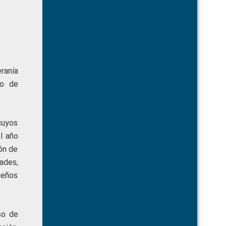
ranía
so de
cuyos
l año
ión de
ades,
ueños
so de