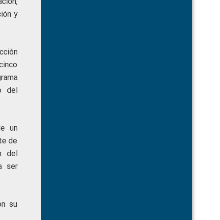
ción,
ción y
cción
cinco
grama
o del
de un
te de
n del
a ser
on su