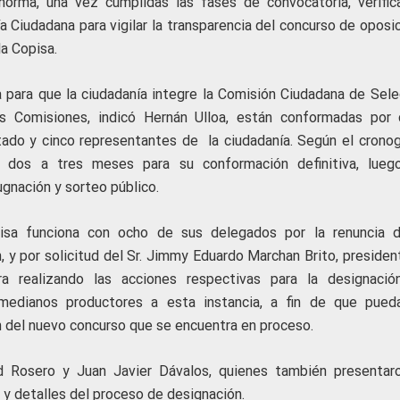
orma, una vez cumplidas las fases de convocatoria, verifica
a Ciudadana para vigilar la transparencia del concurso de oposi
a Copisa.
a para que la ciudadanía integre la Comisión Ciudadana de Sele
as Comisiones, indicó Hernán Ulloa, están conformadas por 
tado y cinco representantes de la ciudadanía. Según el crono
e dos a tres meses para su conformación definitiva, lueg
ugnación y sorteo público.
isa funciona con ocho de sus delegados por la renuncia 
, y por solicitud del Sr. Jimmy Eduardo Marchan Brito, presiden
 realizando las acciones respectivas para la designació
medianos productores a esta instancia, a fin de que pued
n del nuevo concurso que se encuentra en proceso.
id Rosero y Juan Javier Dávalos, quienes también presentar
y detalles del proceso de designación.