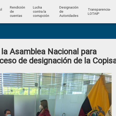
Rendición
Lucha
Designación
ol
Transparencia-
de
contra la
de
l
LOTAIP
cuentas
corrupción
Autoridades
la Asamblea Nacional para
oceso de designación de la Copis