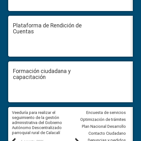
Plataforma de Rendición de
Cuentas
Formación ciudadana y
capacitación
Veeduría para realizar el
Veeduría para vigilar los acue
Encuesta de servicios
ra
seguimiento de la gestión
derivados de la Audiencia Púb
Optimización de trámites
ara
administrativa del Gobierno
entre el GAD de Ibarra y la
Plan Nacional Desarrollo
Autónomo Descentralizado
comunidad Urbina, parroquia l
parroquial rural de Calacalí
Carolina
Contacto Ciudadano
Denuncias y pedidos