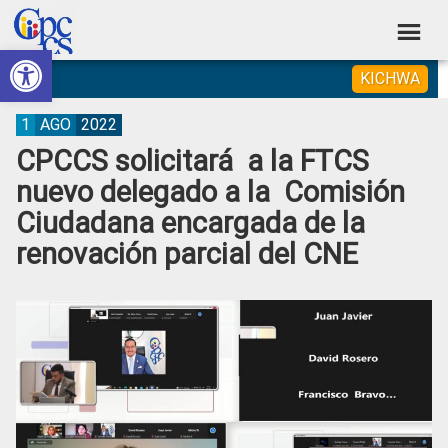
Skip
Skip
Skip
Skip
to
to
to
to
Abrir barra de herramientas
Consejo
primary
main
primary
footer
Construyendo
KICHWA
navigation
content
sidebar
de
Poder
Ciudadano
Participación
1
AGO
2022
CPCCS solicitará a la FTCS
Ciudadana
nuevo delegado a la Comisión
y
Ciudadana encargada de la
Control
renovación parcial del CNE
Social