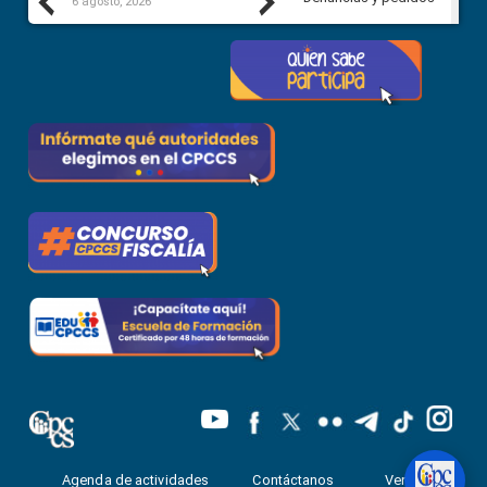
Previous
Next
6 agosto, 2026
5 agosto, 2026
Agenda de actividades
Contáctanos
Ventanilla