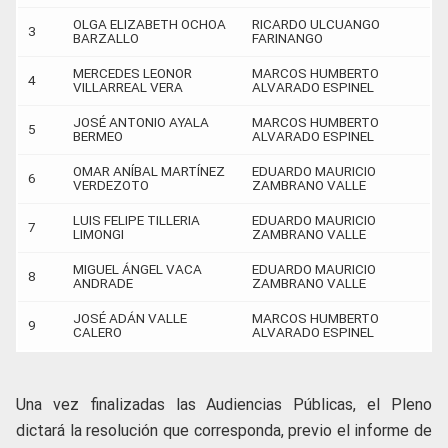
OLGA ELIZABETH OCHOA
RICARDO ULCUANGO
3
BARZALLO
FARINANGO
MERCEDES LEONOR
MARCOS HUMBERTO
4
VILLARREAL VERA
ALVARADO ESPINEL
JOSÉ ANTONIO AYALA
MARCOS HUMBERTO
5
BERMEO
ALVARADO ESPINEL
OMAR ANÍBAL MARTÍNEZ
EDUARDO MAURICIO
6
VERDEZOTO
ZAMBRANO VALLE
LUIS FELIPE TILLERIA
EDUARDO MAURICIO
7
LIMONGI
ZAMBRANO VALLE
MIGUEL ÁNGEL VACA
EDUARDO MAURICIO
8
ANDRADE
ZAMBRANO VALLE
JOSÉ ADÁN VALLE
MARCOS HUMBERTO
9
CALERO
ALVARADO ESPINEL
Una vez finalizadas las Audiencias Públicas, el Pleno
dictará la resolución que corresponda, previo el informe de