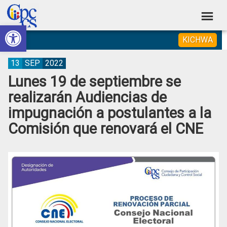
Skip
Skip
Skip
Skip
to
to
to
to
Abrir barra de herramientas
Consejo
primary
main
primary
footer
Construyendo
KICHWA
navigation
content
sidebar
de
Poder
Ciudadano
Participación
13
SEP
2022
Lunes 19 de septiembre se
Ciudadana
realizarán Audiencias de
y
impugnación a postulantes a la
Control
Comisión que renovará el CNE
Social