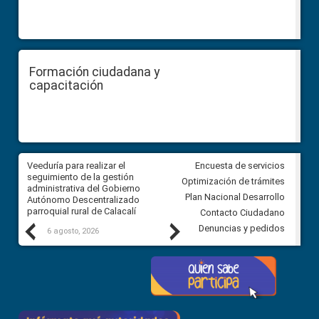
Formación ciudadana y
capacitación
Veeduría para realizar el
Veeduría para vigilar los acue
Encuesta de servicios
ra
seguimiento de la gestión
derivados de la Audiencia Púb
Optimización de trámites
ara
administrativa del Gobierno
entre el GAD de Ibarra y la
Plan Nacional Desarrollo
Autónomo Descentralizado
comunidad Urbina, parroquia l
parroquial rural de Calacalí
Carolina
Contacto Ciudadano
Previous
Next
Denuncias y pedidos
6 agosto, 2026
5 agosto, 2026