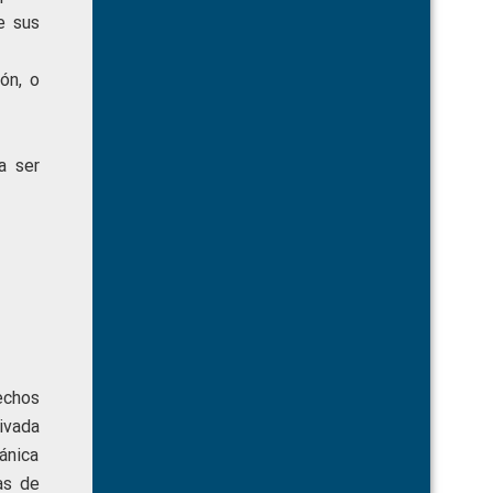
e sus
ón, o
a ser
echos
ivada
gánica
as de