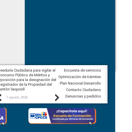
eeduría Ciudadana para vigilar el
Encuesta de servicios
Veeduría Ciudadana para vigilar la
oncurso Público de Méritos y
construcción del asfaltado de
Optimización de trámites
posición para la designación del
diferentes barrios del sector de
Plan Nacional Desarrollo
egistrador de la Propiedad del
Ballenita del cantón Santa Elena
antón Saquisilí
Contacto Ciudadano
Previous
Next
Denuncias y pedidos
7 agosto, 2026
7 agosto, 2026