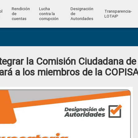
Rendición
Lucha
Designación
ol
Transparencia-
de
contra la
de
l
LOTAIP
cuentas
corrupción
Autoridades
tegrar la Comisión Ciudadana de
nará a los miembros de la COPIS