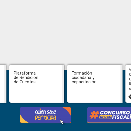
CPCCS aprueba convocatoria a
V
Plataforma
Formación
Veeduría para designación de la
C
de Rendición
ciudadana y
autoridad de la SOT
O
de Cuentas
capacitación
R
c
31 julio, 2026