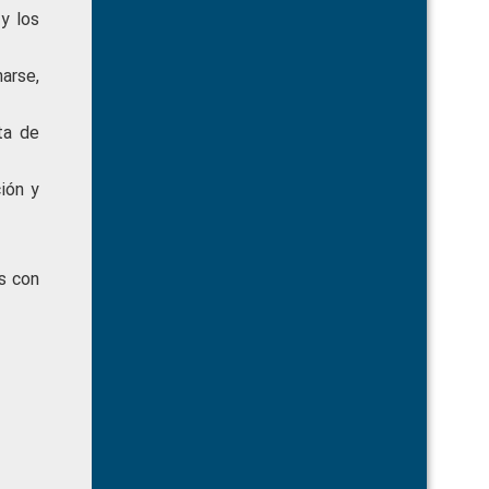
y los
arse,
ta de
ión y
s con