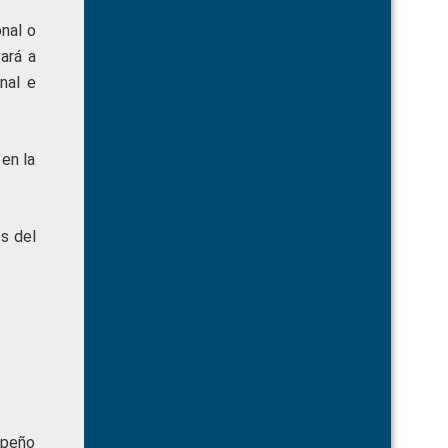
onal o
ará a
nal e
 en la
s del
mpeño