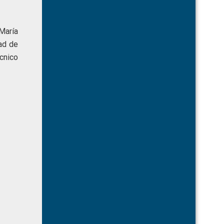
María
ad de
cnico