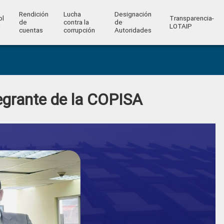
Rendición
Lucha
Designación
ol
Transparencia-
de
contra la
de
l
LOTAIP
cuentas
corrupción
Autoridades
egrante de la COPISA