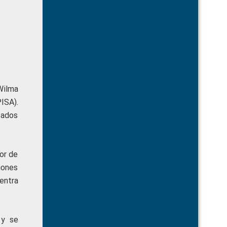
Wilma
ISA).
tados
or de
iones
entra
 y se