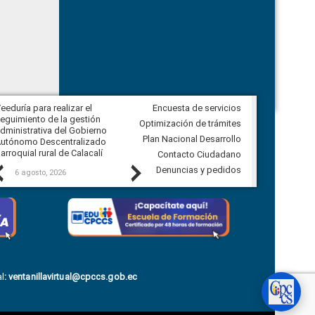
eeduría para realizar el
Encuesta de servicios
Veeduría para vigilar los acuerdos,
eguimiento de la gestión
derivados de la Audiencia Pública
Optimización de trámites
dministrativa del Gobierno
entre el GAD de Ibarra y la
Plan Nacional Desarrollo
utónomo Descentralizado
comunidad Urbina, parroquia la
arroquial rural de Calacalí
Carolina
Contacto Ciudadano
Previous
Next
Denuncias y pedidos
6 agosto, 2026
5 agosto, 2026
l
:
ventanillavirtual@cpccs.gob.ec