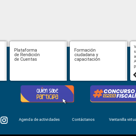
Hasta el 31 de julio se podrán
V
Plataforma
Formación
presentar impugnaciones en
s
de Rendición
ciudadana y
contra de los postulantes al
a
de Cuentas
capacitación
concurso para designar Fiscal
A
General
p
27 julio, 2026
Agenda de actividades
Contáctanos
Ventanilla virtua