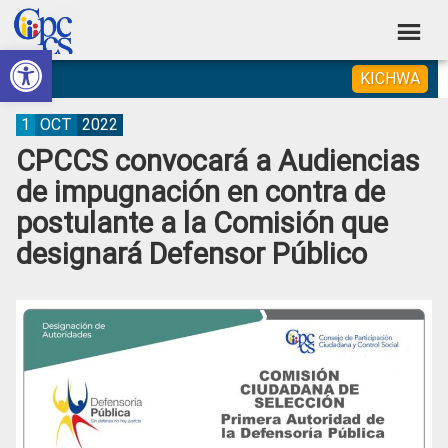
Skip
Skip
Skip
Skip
to
to
to
to
Abrir barra de herramientas
Consejo
primary
main
primary
footer
Construyendo
KICHWA
navigation
content
sidebar
de
Poder
Ciudadano
Participación
1
OCT
2022
CPCCS convocará a Audiencias
Ciudadana
de impugnación en contra de
y
postulante a la Comisión que
Control
designará Defensor Público
Social