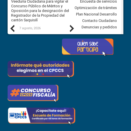
Veeduría Ciudadana para vigilar el
Veeduría Ciudadana para vigila
Encuesta de servicios
Concurso Público de Méritos y
construcción del asfaltado de
Optimización de trámites
Oposición para la designación del
diferentes barrios del sector 
Plan Nacional Desarrollo
Registrador de la Propiedad del
Ballenita del cantón Santa Ele
cantón Saquisilí
Contacto Ciudadano
Previous
Next
Denuncias y pedidos
7 agosto, 2026
7 agosto, 2026