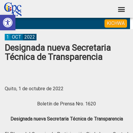
Skip
Skip
Skip
Skip
to
to
to
to
Abrir barra de herramientas
Consejo
primary
main
primary
footer
Construyendo
KICHWA
navigation
content
sidebar
de
Poder
Ciudadano
Participación
1
OCT
2022
Designada nueva Secretaria
Ciudadana
Técnica de Transparencia
y
Control
Social
Quito, 1 de octubre de 2022
Boletín de Prensa Nro. 1620
Designada nueva Secretaria Técnica de Transparencia