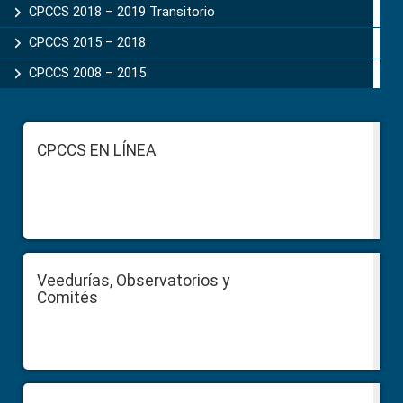
CPCCS 2018 – 2019 Transitorio
CPCCS 2015 – 2018
CPCCS 2008 – 2015
Footer
CPCCS EN LÍNEA
Veedurías, Observatorios y
Comités