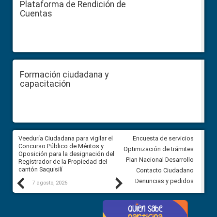
Plataforma de Rendición de
Cuentas
Formación ciudadana y
capacitación
Veeduría Ciudadana para vigilar el
Veeduría Ciudadana para vigila
Encuesta de servicios
Concurso Público de Méritos y
construcción del asfaltado de
Optimización de trámites
Oposición para la designación del
diferentes barrios del sector 
Plan Nacional Desarrollo
Registrador de la Propiedad del
Ballenita del cantón Santa Ele
cantón Saquisilí
Contacto Ciudadano
Previous
Next
Denuncias y pedidos
7 agosto, 2026
7 agosto, 2026