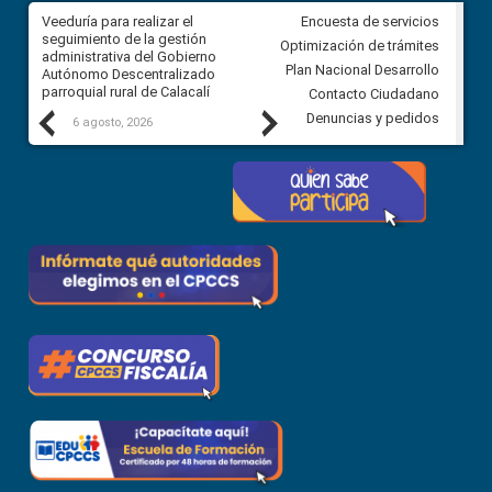
Veeduría para realizar el
Veeduría para vigilar los acue
Encuesta de servicios
ra
seguimiento de la gestión
derivados de la Audiencia Púb
Optimización de trámites
ara
administrativa del Gobierno
entre el GAD de Ibarra y la
Plan Nacional Desarrollo
Autónomo Descentralizado
comunidad Urbina, parroquia l
parroquial rural de Calacalí
Carolina
Contacto Ciudadano
Previous
Next
Denuncias y pedidos
6 agosto, 2026
5 agosto, 2026