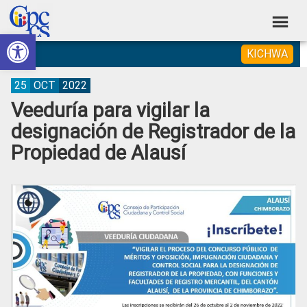
Skip
Skip
Skip
Skip
to
to
to
to
Abrir barra de herramientas
Consejo
primary
main
primary
footer
Construyendo
KICHWA
navigation
content
sidebar
de
Poder
Ciudadano
Participación
25
OCT
2022
Veeduría para vigilar la
Ciudadana
designación de Registrador de la
y
Propiedad de Alausí
Control
Social