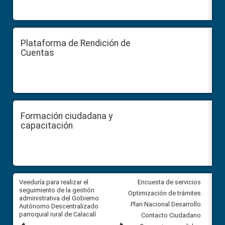
Plataforma de Rendición de
Cuentas
Formación ciudadana y
capacitación
Veeduría para realizar el
Veeduría para vigilar los acue
Encuesta de servicios
ra
seguimiento de la gestión
derivados de la Audiencia Púb
Optimización de trámites
ara
administrativa del Gobierno
entre el GAD de Ibarra y la
Plan Nacional Desarrollo
Autónomo Descentralizado
comunidad Urbina, parroquia l
parroquial rural de Calacalí
Carolina
Contacto Ciudadano