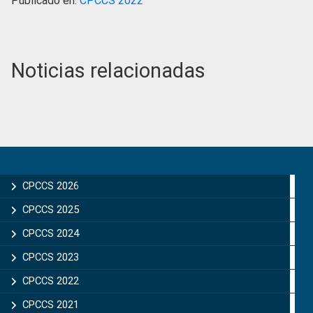
Publicado en:
CPCCS 2022
Noticias relacionadas
Primary
Sidebar
CPCCS 2026
CPCCS 2025
CPCCS 2024
CPCCS 2023
CPCCS 2022
CPCCS 2021