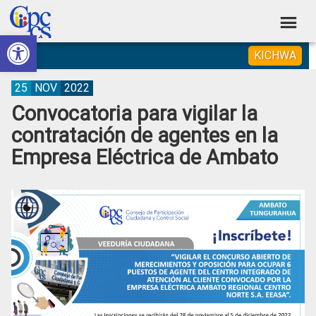
Skip
Skip
Skip
Skip
to
to
to
to
Abrir barra de herramientas
Consejo
primary
main
primary
footer
Construyendo
KICHWA
navigation
content
sidebar
de
Poder
Ciudadano
Participación
25
NOV
2022
Convocatoria para vigilar la
Ciudadana
contratación de agentes en la
y
Empresa Eléctrica de Ambato
Control
Social