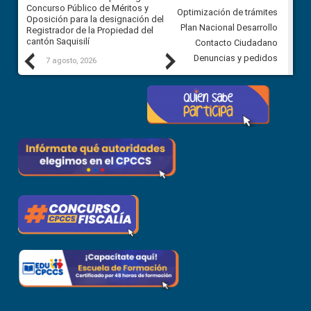
Concurso Público de Méritos y
construcción del asfaltado de
Optimización de trámites
Oposición para la designación del
diferentes barrios del sector 
Plan Nacional Desarrollo
Registrador de la Propiedad del
Ballenita del cantón Santa Ele
cantón Saquisilí
Contacto Ciudadano
Previous
Next
Denuncias y pedidos
7 agosto, 2026
7 agosto, 2026