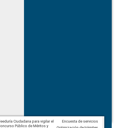
eeduría Ciudadana para vigilar el
Encuesta de servicios
Veeduría Ciudadana para vigilar la
oncurso Público de Méritos y
construcción del asfaltado de
Optimización de trámites