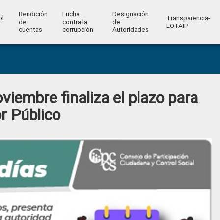
Rendición
Lucha
Designación
ol
Transparencia-
de
contra la
de
l
LOTAIP
cuentas
corrupción
Autoridades
viembre finaliza el plazo para
r Público