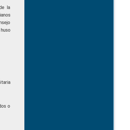
de la
ianos
onsejo
 huso
itaria
dos o