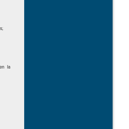
s;
en la