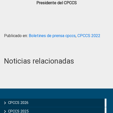
Presidente del CPCCS
Publicado en:
Boletines de prensa cpccs
,
CPCCS 2022
Noticias relacionadas
Primary
Sidebar
CPCCS 2026
CPCCS 2025