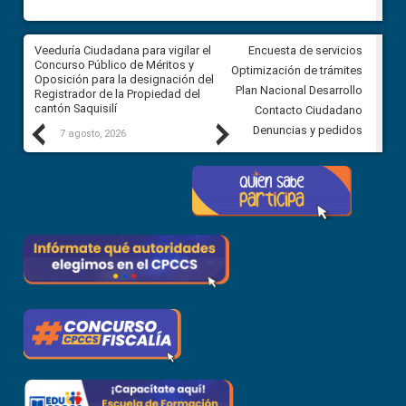
Veeduría Ciudadana para vigilar el
Veeduría Ciudadana para vigila
Encuesta de servicios
Concurso Público de Méritos y
construcción del asfaltado de
Optimización de trámites
Oposición para la designación del
diferentes barrios del sector 
Plan Nacional Desarrollo
Registrador de la Propiedad del
Ballenita del cantón Santa Ele
cantón Saquisilí
Contacto Ciudadano
Previous
Next
Denuncias y pedidos
7 agosto, 2026
7 agosto, 2026