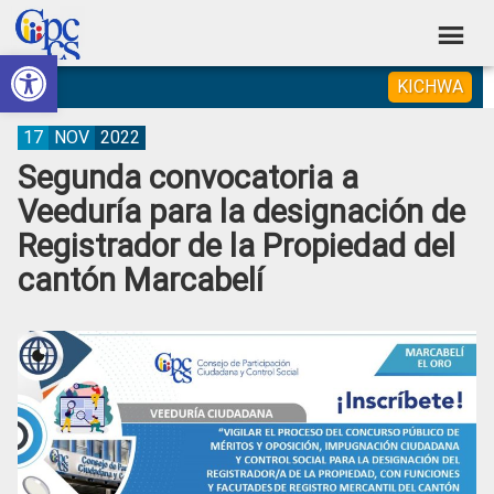
Skip
Skip
Skip
Skip
to
to
to
to
Abrir barra de herramientas
Consejo
primary
main
primary
footer
Construyendo
KICHWA
navigation
content
sidebar
de
Poder
Ciudadano
Participación
17
NOV
2022
Segunda convocatoria a
Ciudadana
Veeduría para la designación de
y
Registrador de la Propiedad del
Control
cantón Marcabelí
Social