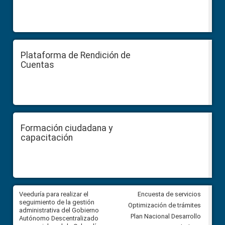
Plataforma de Rendición de
Cuentas
Formación ciudadana y
capacitación
Veeduría para realizar el
Veeduría para vigilar los acue
Encuesta de servicios
ra
seguimiento de la gestión
derivados de la Audiencia Púb
Optimización de trámites
ara
administrativa del Gobierno
entre el GAD de Ibarra y la
Plan Nacional Desarrollo
Autónomo Descentralizado
comunidad Urbina, parroquia l