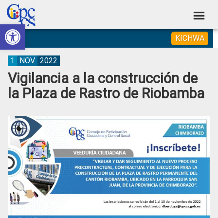
Skip
Skip
Skip
Skip
to
to
to
to
Abrir barra de herramientas
Consejo
primary
main
primary
footer
Construyendo
KICHWA
navigation
content
sidebar
de
Poder
Ciudadano
Participación
1
NOV
2022
Vigilancia a la construcción de
Ciudadana
la Plaza de Rastro de Riobamba
y
Control
Social