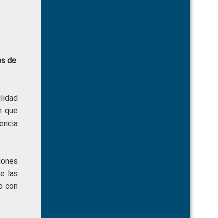
os de
lidad
n que
encia
iones
e las
do con