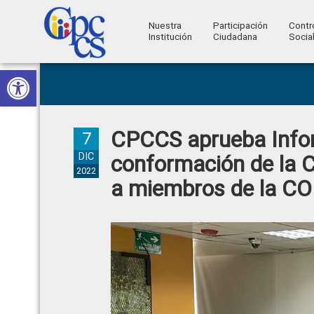
Nuestra
Participación
Contr
Institución
Ciudadana
Socia
Consejo
Abrir barra de herramientas
Skip
Skip
Skip
Skip
Construyendo
to
to
to
to
de
Poder
primary
main
primary
footer
Ciudadano
Participación
navigation
content
sidebar
CPCCS aprueba Infor
Ciudadana
7
y
DIC
conformación de la 
2022
Control
a miembros de la C
Social