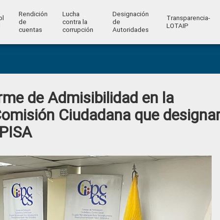
Rendición
Lucha
Designación
ol
Transparencia-
de
contra la
de
l
LOTAIP
cuentas
corrupción
Autoridades
me de Admisibilidad en la
Comisión Ciudadana que designa
OPISA