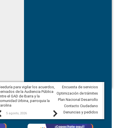
eeduría para vigilar los acuerdos,
Encuesta de servicios
CPCCS convoca a Veeduría
erivados de la Audiencia Pública
Ciudadana para vigilar el concurso
Optimización de trámites
ntre el GAD de Ibarra y la
en la Universidad de Cuenca
Plan Nacional Desarrollo
omunidad Urbina, parroquia la
arolina
Contacto Ciudadano
Previous
Next
Denuncias y pedidos
5 agosto, 2026
5 agosto, 2026