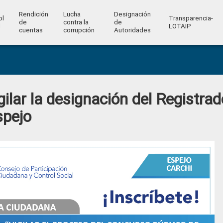
Rendición
Lucha
Designación
ol
Transparencia-
de
contra la
de
l
LOTAIP
cuentas
corrupción
Autoridades
ilar la designación del Registrad
spejo