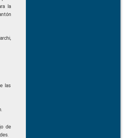
ra la
antón
rchi,
e las
.
jo de
des.