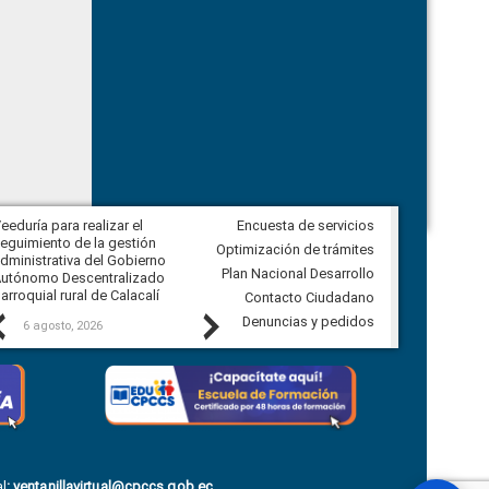
eeduría para realizar el
Encuesta de servicios
Veeduría para vigilar los acuerdos,
eguimiento de la gestión
derivados de la Audiencia Pública
Optimización de trámites
dministrativa del Gobierno
entre el GAD de Ibarra y la
Plan Nacional Desarrollo
utónomo Descentralizado
comunidad Urbina, parroquia la
arroquial rural de Calacalí
Carolina
Contacto Ciudadano
Previous
Next
Denuncias y pedidos
6 agosto, 2026
5 agosto, 2026
l
:
ventanillavirtual@cpccs.gob.ec