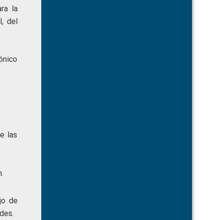
ra la
, del
ónico
e las
.
jo de
des.