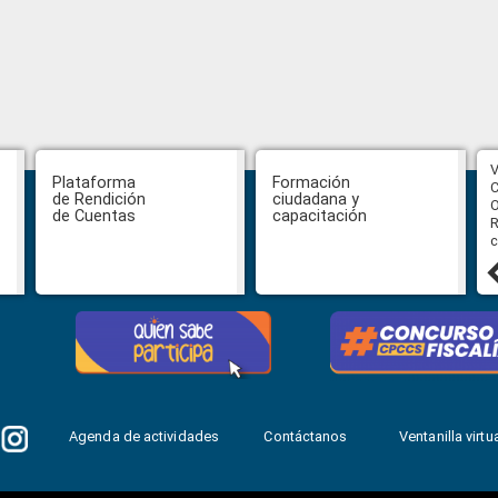
CPCCS aprueba convocatoria a
V
Plataforma
Formación
Veeduría para designación de la
C
de Rendición
ciudadana y
autoridad de la SOT
O
de Cuentas
capacitación
R
c
31 julio, 2026
Agenda de actividades
Contáctanos
Ventanilla virtua