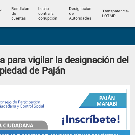
Rendición
Lucha
Designación
ol
Transparencia-
de
contra la
de
l
LOTAIP
cuentas
corrupción
Autoridades
para vigilar la designación del
opiedad de Paján