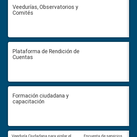
Veedurías, Observatorios y
Comités
Plataforma de Rendición de
Cuentas
Formación ciudadana y
capacitación
Veeduría Ciudadana para vigilar el
Veeduría Ciudadana para vigila
Encuesta de servicios