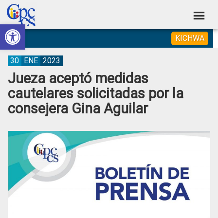
Skip
Skip
Skip
Skip
to
to
to
to
Abrir barra de herramientas
Consejo
primary
main
primary
footer
Construyendo
KICHWA
navigation
content
sidebar
de
Poder
Ciudadano
Participación
30
ENE
2023
Jueza aceptó medidas
Ciudadana
cautelares solicitadas por la
y
consejera Gina Aguilar
Control
Social