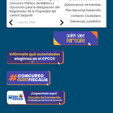
Concurso Público de Méritos y
construcción del asfaltado de
Optimización de trámites
Oposición para la designación del
diferentes barrios del sector 
Plan Nacional Desarrollo
Registrador de la Propiedad del
Ballenita del cantón Santa Ele
cantón Saquisilí
Contacto Ciudadano
Previous
Next
Denuncias y pedidos
7 agosto, 2026
7 agosto, 2026