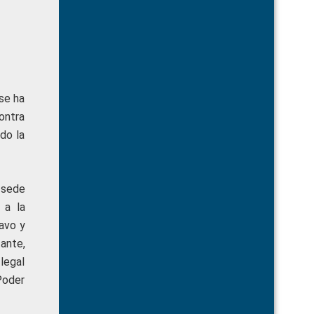
se ha
ontra
do la
 sede
 a la
avo y
ante,
legal
Poder