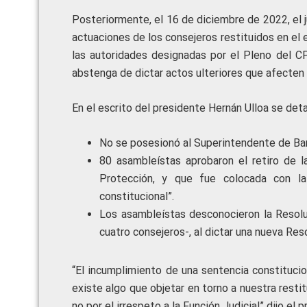
Posteriormente, el 16 de diciembre de 2022, el
actuaciones de los consejeros restituidos en el 
las autoridades designadas por el Pleno del C
abstenga de dictar actos ulteriores que afecten l
En el escrito del presidente Hernán Ulloa se deta
No se posesionó al Superintendente de Ba
80 asambleístas aprobaron el retiro de l
Protección, y que fue colocada con l
constitucional”.
Los asambleístas desconocieron la Resoluc
cuatro consejeros-, al dictar una nueva Reso
“El incumplimiento de una sentencia constitucio
existe algo que objetar en torno a nuestra restit
no por el irrespeto a la Función Judicial” dijo el