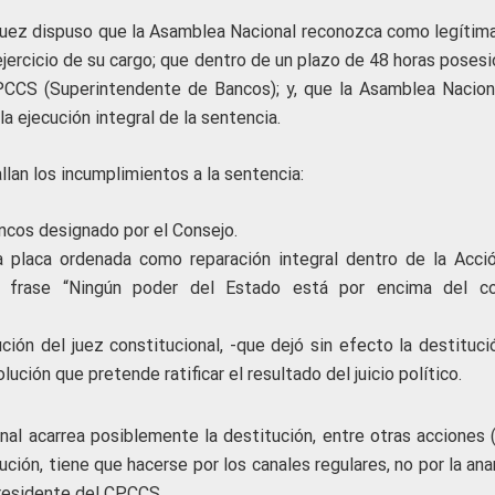
 juez dispuso que la Asamblea Nacional reconozca como legítima
ejercicio de su cargo; que dentro de un plazo de 48 horas poses
PCCS (Superintendente de Bancos); y, que la Asamblea Nacion
a ejecución integral de la sentencia.
llan los incumplimientos a la sentencia:
ncos designado por el Consejo.
a placa ordenada como reparación integral dentro de la Acci
a frase “Ningún poder del Estado está por encima del co
ión del juez constitucional, -que dejó sin efecto la destituci
lución que pretende ratificar el resultado del juicio político.
nal acarrea posiblemente la destitución, entre otras acciones (
ución, tiene que hacerse por los canales regulares, no por la ana
 presidente del CPCCS.