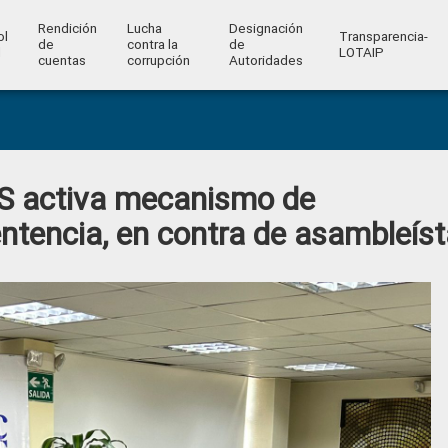
Rendición
Lucha
Designación
ol
Transparencia-
de
contra la
de
l
LOTAIP
cuentas
corrupción
Autoridades
S activa mecanismo de
ntencia, en contra de asambleís