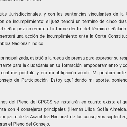
as Jurisdiccionales, y con las sentencias vinculantes de la 
ción de incumplimiento: el juez tendrá un término de cinco días
i el señor juez no remite el informe dentro del término señalado
sentará una acción de incumplimiento ante la Corte Constituc
mblea Nacional” indicó.
principalizada, asistió a la rueda de prensa para expresar su re
ortante para la ciudadanía en su formación, empoderamiento y co
l cual me postulé y era mi obligación acudir. Mi postura ante
nsejo de Participación. Estoy aquí dando mi aporte, ponien
ones del Pleno del CPCCS se instalarán en cuanto exista el q
a con 4 consejeros principales (Hernán Ulloa, Sofía Almeida,
 por parte de la Asamblea Nacional, de los consejeros suplentes
gran el Pleno del Consejo.