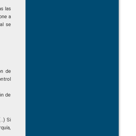
s las
ione a
al se
ón de
ntrol
ón de
…) Si
rquía,