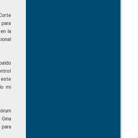
Corte
 para
 en la
ional
spaldo
ntrol
 este
do mi
uórum
 Gina
, para