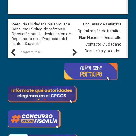
Veeduría Ciudadana para vigilar el
Veeduría Ciudadana para vigila
Encuesta de servicios
Concurso Público de Méritos y
construcción del asfaltado de
Optimización de trámites
Oposición para la designación del
diferentes barrios del sector 
Plan Nacional Desarrollo
Registrador de la Propiedad del
Ballenita del cantón Santa Ele
cantón Saquisilí
Contacto Ciudadano
Previous
Next
Denuncias y pedidos
7 agosto, 2026
7 agosto, 2026