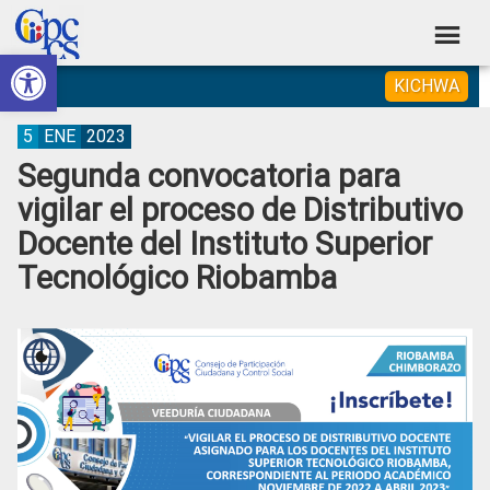
Skip
Skip
Skip
Skip
to
to
to
to
Abrir barra de herramientas
Consejo
primary
main
primary
footer
Construyendo
KICHWA
navigation
content
sidebar
de
Poder
Ciudadano
Participación
5
ENE
2023
Segunda convocatoria para
Ciudadana
vigilar el proceso de Distributivo
y
Docente del Instituto Superior
Control
Tecnológico Riobamba
Social