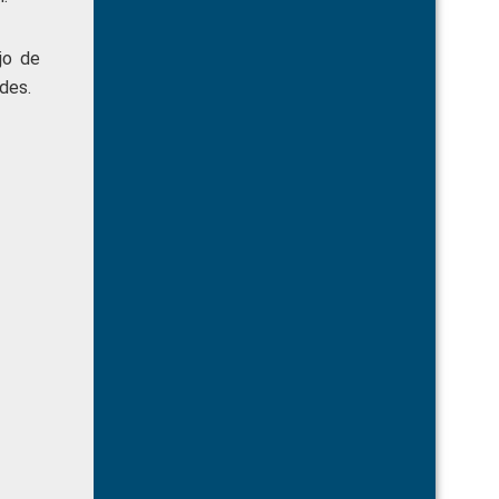
jo de
des.