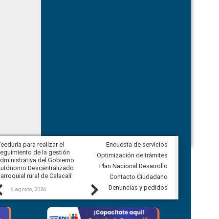
eeduría para realizar el
Encuesta de servicios
Veeduría para vigilar los acuerdos,
eguimiento de la gestión
derivados de la Audiencia Pública
Optimización de trámites
dministrativa del Gobierno
entre el GAD de Ibarra y la
Plan Nacional Desarrollo
utónomo Descentralizado
comunidad Urbina, parroquia la
arroquial rural de Calacalí
Carolina
Contacto Ciudadano
Previous
Next
Denuncias y pedidos
6 agosto, 2026
5 agosto, 2026