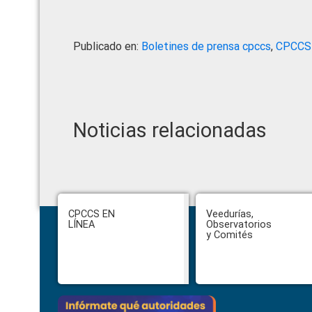
Publicado en:
Boletines de prensa cpccs
,
CPCCS
Noticias relacionadas
Footer
CPCCS EN
Veedurías,
LÍNEA
Observatorios
y Comités