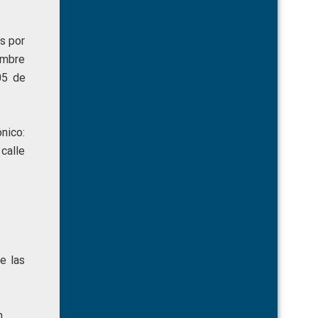
as por
embre
05 de
nico:
calle
e las
.