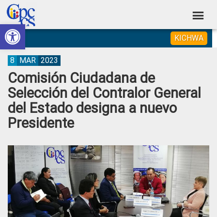
Skip
Skip
Skip
Skip
to
to
to
to
Abrir barra de herramientas
Consejo
primary
main
primary
footer
Construyendo
KICHWA
navigation
content
sidebar
de
Poder
Ciudadano
Participación
8
MAR
2023
Comisión Ciudadana de
Ciudadana
Selección del Contralor General
y
del Estado designa a nuevo
Control
Presidente
Social