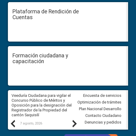
Plataforma de Rendición de
Cuentas
Formación ciudadana y
capacitación
Veeduría Ciudadana para vigilar el
Veeduría Ciudadana para vigila
Encuesta de servicios
Concurso Público de Méritos y
construcción del asfaltado de
Optimización de trámites
Oposición para la designación del
diferentes barrios del sector 
Plan Nacional Desarrollo
Registrador de la Propiedad del
Ballenita del cantón Santa Ele
cantón Saquisilí
Contacto Ciudadano
Previous
Next
Denuncias y pedidos
7 agosto, 2026
7 agosto, 2026