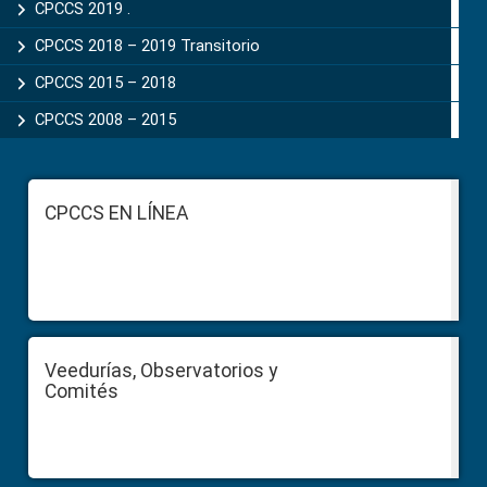
CPCCS 2019 .
CPCCS 2018 – 2019 Transitorio
CPCCS 2015 – 2018
CPCCS 2008 – 2015
Footer
CPCCS EN LÍNEA
Veedurías, Observatorios y
Comités