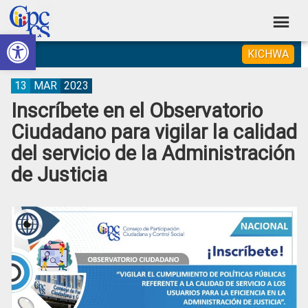
Skip
Skip
Skip
Skip
to
to
to
to
Abrir barra de herramientas
Consejo
primary
main
primary
footer
Construyendo
KICHWA
navigation
content
sidebar
de
Poder
Ciudadano
Participación
13
MAR
2023
Inscríbete en el Observatorio
Ciudadana
Ciudadano para vigilar la calidad
y
del servicio de la Administración
Control
de Justicia
Social