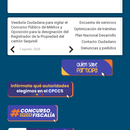
Veeduría Ciudadana para vigilar el
Veeduría Ciudadana para vigila
Encuesta de servicios
Concurso Público de Méritos y
construcción del asfaltado de
Optimización de trámites
Oposición para la designación del
diferentes barrios del sector 
Plan Nacional Desarrollo
Registrador de la Propiedad del
Ballenita del cantón Santa Ele
cantón Saquisilí
Contacto Ciudadano
Previous
Next
Denuncias y pedidos
7 agosto, 2026
7 agosto, 2026