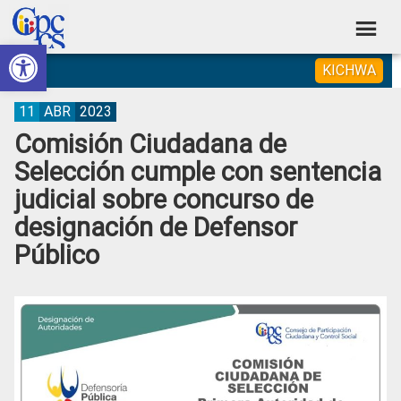
Skip
Skip
Skip
Skip
to
to
to
to
Abrir barra de herramientas
Consejo
primary
main
primary
footer
Construyendo
KICHWA
navigation
content
sidebar
de
Poder
Ciudadano
Participación
11
ABR
2023
Comisión Ciudadana de
Ciudadana
Selección cumple con sentencia
y
judicial sobre concurso de
Control
designación de Defensor
Social
Público