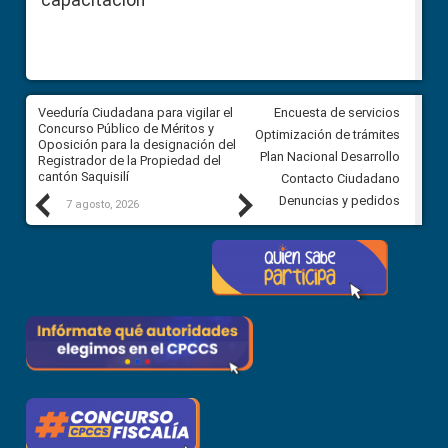
capacitación
Veeduría Ciudadana para vigilar el
Veeduría Ciudadana para vigila
Encuesta de servicios
Concurso Público de Méritos y
construcción del asfaltado de
Optimización de trámites
Oposición para la designación del
diferentes barrios del sector 
Plan Nacional Desarrollo
Registrador de la Propiedad del
Ballenita del cantón Santa Ele
cantón Saquisilí
Contacto Ciudadano
Previous
Next
Denuncias y pedidos
7 agosto, 2026
7 agosto, 2026