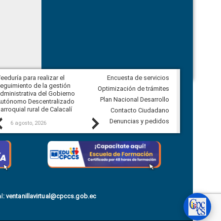
eeduría para realizar el
Encuesta de servicios
Veeduría para vigilar los acuerdos,
eguimiento de la gestión
derivados de la Audiencia Pública
Optimización de trámites
dministrativa del Gobierno
entre el GAD de Ibarra y la
Plan Nacional Desarrollo
utónomo Descentralizado
comunidad Urbina, parroquia la
arroquial rural de Calacalí
Carolina
Contacto Ciudadano
Previous
Next
Denuncias y pedidos
6 agosto, 2026
5 agosto, 2026
l
:
ventanillavirtual@cpccs.gob.ec