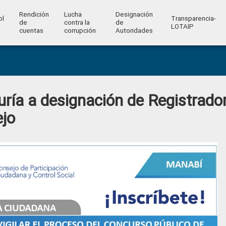
Rendición
Lucha
Designación
ol
Transparencia-
de
contra la
de
l
LOTAIP
cuentas
corrupción
Autoridades
ría a designación de Registrado
ejo