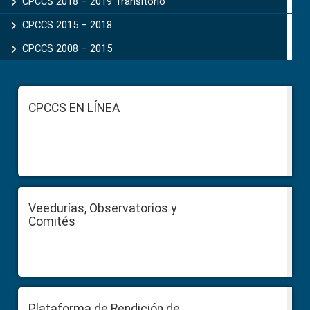
CPCCS 2018 – 2019 Transitorio
CPCCS 2015 – 2018
CPCCS 2008 – 2015
Footer
CPCCS EN LÍNEA
Veedurías, Observatorios y
Comités
Plataforma de Rendición de