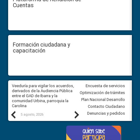
Cuentas
Formación ciudadana y
capacitación
Veeduría para vigilar los acuerdos,
CPCCS convoca a Veeduría
Encuesta de servicios
 a
derivados de la Audiencia Pública
Ciudadana para vigilar el conc
Optimización de trámites
ión
entre el GAD de Ibarra y la
en la Universidad de Cuenca
Plan Nacional Desarrollo
comunidad Urbina, parroquia la
Carolina
Contacto Ciudadano
Previous
Next
Denuncias y pedidos
5 agosto, 2026
5 agosto, 2026