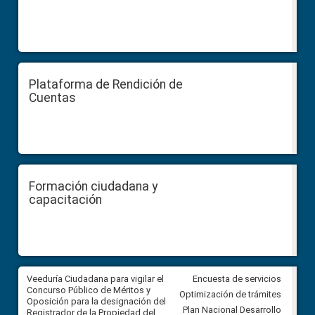
Plataforma de Rendición de
Cuentas
Formación ciudadana y
capacitación
Veeduría Ciudadana para vigilar el
Veeduría Ciudadana para vigila
Encuesta de servicios
Concurso Público de Méritos y
construcción del asfaltado de
Optimización de trámites
Oposición para la designación del
diferentes barrios del sector 
Plan Nacional Desarrollo
Registrador de la Propiedad del
Ballenita del cantón Santa Ele