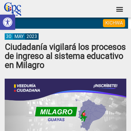
Skip
Skip
Skip
Skip
to
to
to
to
Abrir barra de herramientas
Consejo
primary
main
primary
footer
Construyendo
KICHWA
navigation
content
sidebar
de
Poder
Ciudadano
Participación
30
MAY
2023
Ciudadanía vigilará los procesos
Ciudadana
de ingreso al sistema educativo
y
en Milagro
Control
Social