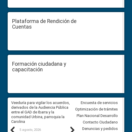
Plataforma de Rendición de
Cuentas
Formación ciudadana y
capacitación
Veeduría para vigilar los acuerdos,
CPCCS convoca a Veeduría
Encuesta de servicios
 a
derivados de la Audiencia Pública
Ciudadana para vigilar el conc
Optimización de trámites
ión
entre el GAD de Ibarra y la
en la Universidad de Cuenca
Plan Nacional Desarrollo
comunidad Urbina, parroquia la
Carolina
Contacto Ciudadano
Previous
Next
Denuncias y pedidos
5 agosto, 2026
5 agosto, 2026