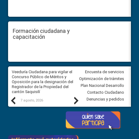
Formación ciudadana y
capacitación
Veeduría Ciudadana para vigilar el
Veeduría Ciudadana para vigila
Encuesta de servicios
Concurso Público de Méritos y
construcción del asfaltado de
Optimización de trámites
Oposición para la designación del
diferentes barrios del sector 
Plan Nacional Desarrollo
Registrador de la Propiedad del
Ballenita del cantón Santa Ele
cantón Saquisilí
Contacto Ciudadano
Previous
Next
Denuncias y pedidos
7 agosto, 2026
7 agosto, 2026