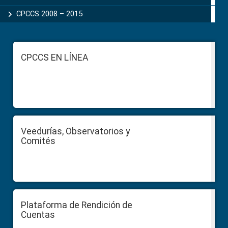
CPCCS 2008 – 2015
Footer
CPCCS EN LÍNEA
Veedurías, Observatorios y
Comités
Plataforma de Rendición de
Cuentas