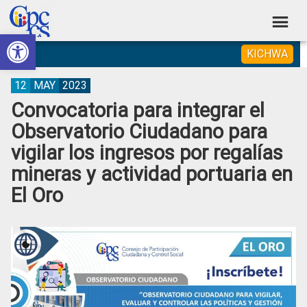
Skip
Skip
Skip
Skip
to
to
to
to
Abrir barra de herramientas
Consejo
primary
main
primary
footer
Construyendo
KICHWA
navigation
content
sidebar
de
Poder
Ciudadano
Participación
12
MAY
2023
Convocatoria para integrar el
Ciudadana
Observatorio Ciudadano para
y
vigilar los ingresos por regalías
Control
mineras y actividad portuaria en
Social
El Oro