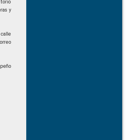
atorio
eras y
 calle
orreo
mpeño