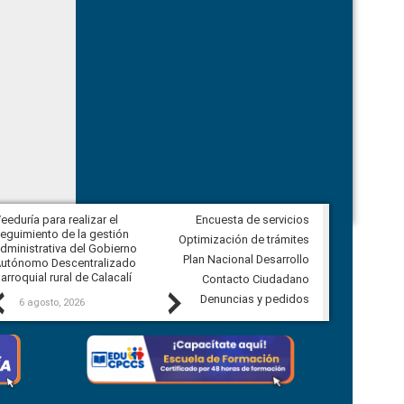
eeduría para realizar el
Encuesta de servicios
Veeduría para vigilar los acuerdos,
eguimiento de la gestión
derivados de la Audiencia Pública
Optimización de trámites
dministrativa del Gobierno
entre el GAD de Ibarra y la
Plan Nacional Desarrollo
utónomo Descentralizado
comunidad Urbina, parroquia la
arroquial rural de Calacalí
Carolina
Contacto Ciudadano
Previous
Next
Denuncias y pedidos
6 agosto, 2026
5 agosto, 2026