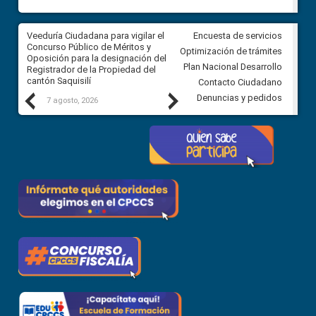
Veeduría Ciudadana para vigilar el
Veeduría Ciudadana para vigila
Encuesta de servicios
Concurso Público de Méritos y
construcción del asfaltado de
Optimización de trámites
Oposición para la designación del
diferentes barrios del sector 
Plan Nacional Desarrollo
Registrador de la Propiedad del
Ballenita del cantón Santa Ele
cantón Saquisilí
Contacto Ciudadano
Previous
Next
Denuncias y pedidos
7 agosto, 2026
7 agosto, 2026