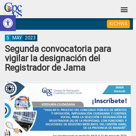
Skip
Skip
Skip
Skip
to
to
to
to
Abrir barra de herramientas
Consejo
primary
main
primary
footer
Construyendo
KICHWA
navigation
content
sidebar
de
Poder
Ciudadano
Participación
5
MAY
2023
Segunda convocatoria para
Ciudadana
vigilar la designación del
y
Registrador de Jama
Control
Social