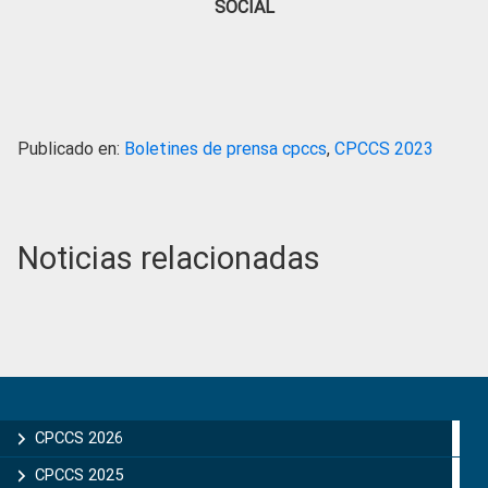
SOCIAL
Publicado en:
Boletines de prensa cpccs
,
CPCCS 2023
Noticias relacionadas
Primary
Sidebar
CPCCS 2026
CPCCS 2025