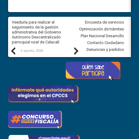
Veeduría para realizar el
Veeduría para vigilar los acue
Encuesta de servicios
ra
seguimiento de la gestión
derivados de la Audiencia Púb
Optimización de trámites
ara
administrativa del Gobierno
entre el GAD de Ibarra y la
Plan Nacional Desarrollo
Autónomo Descentralizado
comunidad Urbina, parroquia l
parroquial rural de Calacalí
Carolina
Contacto Ciudadano
Previous
Next
Denuncias y pedidos
6 agosto, 2026
5 agosto, 2026