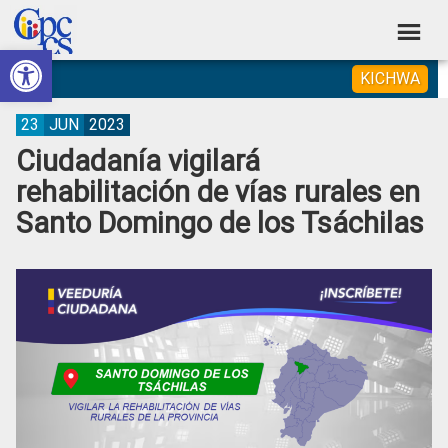
Skip
Skip
Skip
Skip
to
to
to
to
Abrir barra de herramientas
Consejo
primary
main
primary
footer
Construyendo
KICHWA
navigation
content
sidebar
de
Poder
Ciudadano
Participación
23
JUN
2023
Ciudadanía vigilará
Ciudadana
rehabilitación de vías rurales en
y
Santo Domingo de los Tsáchilas
Control
Social