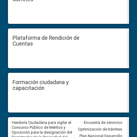
Plataforma de Rendición de
Cuentas
Formación ciudadana y
capacitación
Veeduría Ciudadana para vigilar el
Veeduría Ciudadana para vigila
Encuesta de servicios
Concurso Público de Méritos y
construcción del asfaltado de
Optimización de trámites
Oposición para la designación del
diferentes barrios del sector 
Plan Nacional Desarrollo