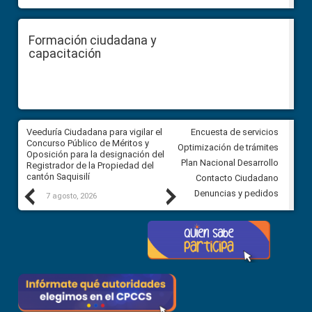
Formación ciudadana y
capacitación
Veeduría Ciudadana para vigilar el
Veeduría Ciudadana para vigila
Encuesta de servicios
Concurso Público de Méritos y
construcción del asfaltado de
Optimización de trámites
Oposición para la designación del
diferentes barrios del sector 
Plan Nacional Desarrollo
Registrador de la Propiedad del
Ballenita del cantón Santa Ele
cantón Saquisilí
Contacto Ciudadano
Previous
Next
Denuncias y pedidos
7 agosto, 2026
7 agosto, 2026