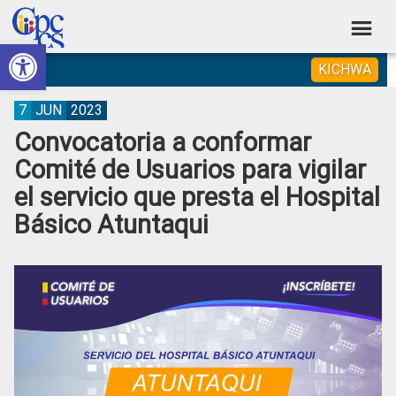
Skip
Skip
Skip
Skip
to
to
to
to
Abrir barra de herramientas
Consejo
primary
main
primary
footer
Construyendo
KICHWA
navigation
content
sidebar
de
Poder
Ciudadano
Participación
7
JUN
2023
Convocatoria a conformar
Ciudadana
Comité de Usuarios para vigilar
y
el servicio que presta el Hospital
Control
Básico Atuntaqui
Social