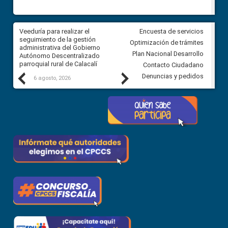
Veeduría para realizar el
Veeduría para vigilar los acue
Encuesta de servicios
ra
seguimiento de la gestión
derivados de la Audiencia Púb
Optimización de trámites
ara
administrativa del Gobierno
entre el GAD de Ibarra y la
Plan Nacional Desarrollo
Autónomo Descentralizado
comunidad Urbina, parroquia l
parroquial rural de Calacalí
Carolina
Contacto Ciudadano
Previous
Next
Denuncias y pedidos
6 agosto, 2026
5 agosto, 2026