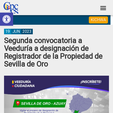
Skip
Skip
Skip
Skip
to
to
to
to
Abrir barra de herramientas
Consejo
primary
main
primary
footer
Construyendo
KICHWA
navigation
content
sidebar
de
Poder
Ciudadano
Participación
19
JUN
2023
Segunda convocatoria a
Ciudadana
Veeduría a designación de
y
Registrador de la Propiedad de
Control
Sevilla de Oro
Social