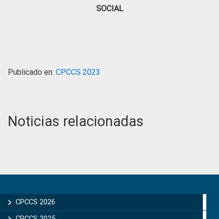
SOCIAL
Publicado en:
CPCCS 2023
Noticias relacionadas
Primary
Sidebar
CPCCS 2026
CPCCS 2025