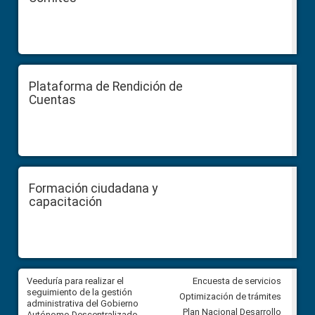
Plataforma de Rendición de
Cuentas
Formación ciudadana y
capacitación
Veeduría para realizar el
Veeduría para vigilar los acue
Encuesta de servicios
ra
seguimiento de la gestión
derivados de la Audiencia Púb
Optimización de trámites
ara
administrativa del Gobierno
entre el GAD de Ibarra y la
Plan Nacional Desarrollo
Autónomo Descentralizado
comunidad Urbina, parroquia l