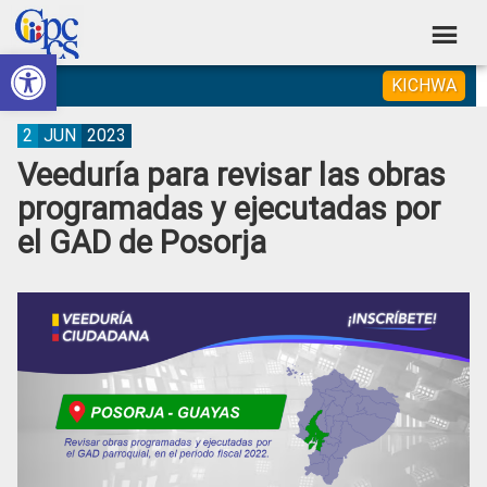
Skip
Skip
Skip
Skip
to
to
to
to
Abrir barra de herramientas
Consejo
primary
main
primary
footer
Construyendo
KICHWA
navigation
content
sidebar
de
Poder
Ciudadano
Participación
2
JUN
2023
Veeduría para revisar las obras
Ciudadana
programadas y ejecutadas por
y
el GAD de Posorja
Control
Social