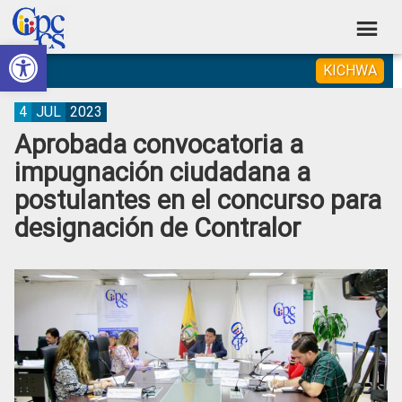
Skip
Skip
Skip
Skip
to
to
to
to
Abrir barra de herramientas
Consejo
primary
main
primary
footer
Construyendo
KICHWA
navigation
content
sidebar
de
Poder
Ciudadano
Participación
4
JUL
2023
Aprobada convocatoria a
Ciudadana
impugnación ciudadana a
y
postulantes en el concurso para
Control
designación de Contralor
Social