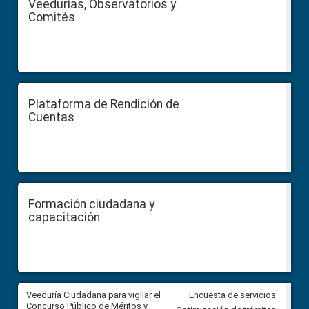
Veedurías, Observatorios y
Comités
Plataforma de Rendición de
Cuentas
Formación ciudadana y
capacitación
Veeduría Ciudadana para vigilar el
Veeduría Ciudadana para vigila
Encuesta de servicios
Concurso Público de Méritos y
construcción del asfaltado de