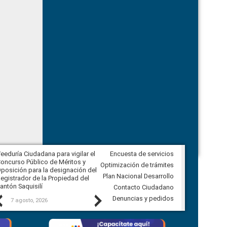
eeduría Ciudadana para vigilar el
Encuesta de servicios
Veeduría Ciudadana para vigilar la
oncurso Público de Méritos y
construcción del asfaltado de
Optimización de trámites
posición para la designación del
diferentes barrios del sector de
Plan Nacional Desarrollo
egistrador de la Propiedad del
Ballenita del cantón Santa Elena
antón Saquisilí
Contacto Ciudadano
Previous
Next
Denuncias y pedidos
7 agosto, 2026
7 agosto, 2026