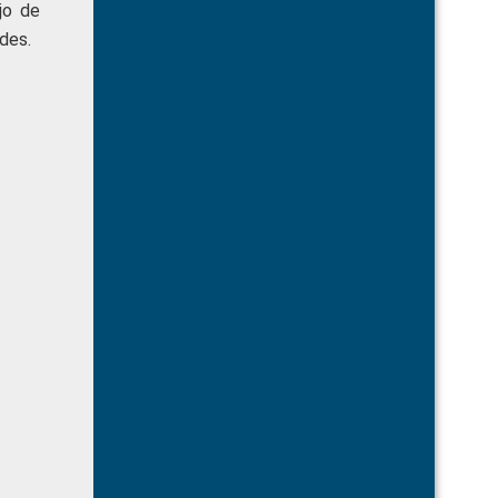
jo de
des.