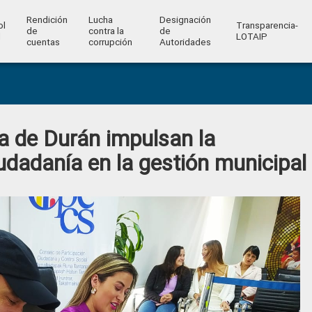
Rendición
Lucha
Designación
ol
Transparencia-
de
contra la
de
l
LOTAIP
cuentas
corrupción
Autoridades
ía de Durán impulsan la
iudadanía en la gestión municipal