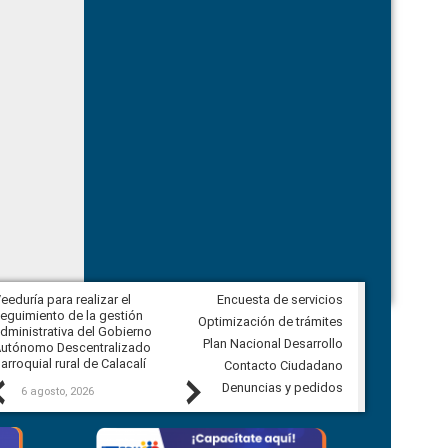
eeduría para realizar el
Encuesta de servicios
Veeduría para vigilar los acuerdos,
eguimiento de la gestión
derivados de la Audiencia Pública
Optimización de trámites
dministrativa del Gobierno
entre el GAD de Ibarra y la
Plan Nacional Desarrollo
utónomo Descentralizado
comunidad Urbina, parroquia la
arroquial rural de Calacalí
Carolina
Contacto Ciudadano
Previous
Next
Denuncias y pedidos
6 agosto, 2026
5 agosto, 2026