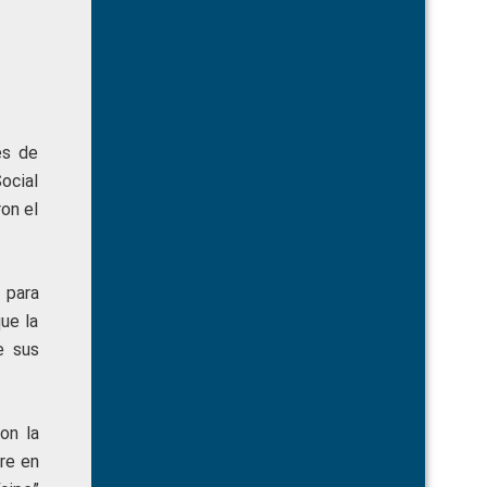
es de
ocial
on el
 para
ue la
e sus
on la
cre en