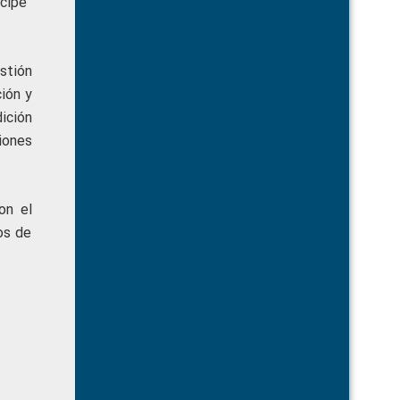
ícipe”
stión
ión y
dición
ciones
on el
os de