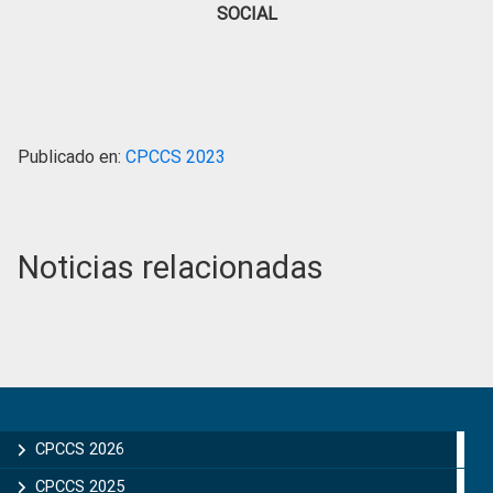
SOCIAL
Publicado en:
CPCCS 2023
Noticias relacionadas
Primary
Sidebar
CPCCS 2026
CPCCS 2025