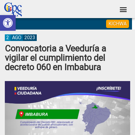
Skip
Skip
Skip
Skip
to
to
to
to
Abrir barra de herramientas
Consejo
primary
main
primary
footer
Construyendo
KICHWA
navigation
content
sidebar
de
Poder
Ciudadano
Participación
2
AGO
2023
Convocatoria a Veeduría a
Ciudadana
vigilar el cumplimiento del
y
decreto 060 en Imbabura
Control
Social