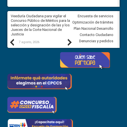
a
Veeduría Ciudadana para vigilar el
Veeduría para realizar el
Encuesta de servicios
ón
Concurso Público de Méritos para la
seguimiento de la gestión
Optimización de trámites
selección y designación de las y los
administrativa del Gobierno
Plan Nacional Desarrollo
Jueces de la Corte Nacional de
Autónomo Descentralizado
Justicia
parroquial rural de Calacalí
Contacto Ciudadano
Previous
Next
Denuncias y pedidos
7 agosto, 2026
6 agosto, 2026