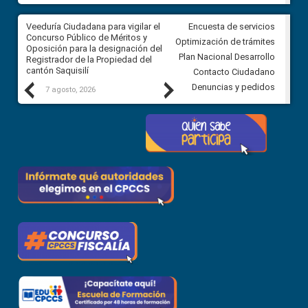
Veeduría Ciudadana para vigilar el
Veeduría Ciudadana para vigila
Encuesta de servicios
Concurso Público de Méritos y
construcción del asfaltado de
Optimización de trámites
Oposición para la designación del
diferentes barrios del sector 
Plan Nacional Desarrollo
Registrador de la Propiedad del
Ballenita del cantón Santa Ele
cantón Saquisilí
Contacto Ciudadano
Previous
Next
Denuncias y pedidos
7 agosto, 2026
7 agosto, 2026