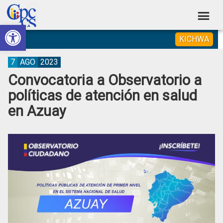
Skip
Skip
Skip
Skip
to
to
to
to
Abrir barra de herramientas
Consejo
primary
main
primary
footer
Construyendo
KICHWA
navigation
content
sidebar
de
Poder
Ciudadano
Participación
7
AGO
2023
Convocatoria a Observatorio a
Ciudadana
políticas de atención en salud
y
en Azuay
Control
Social