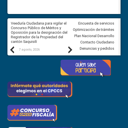
Veeduría Ciudadana para vigilar el
Veeduría Ciudadana para vigila
Encuesta de servicios
Concurso Público de Méritos y
construcción del asfaltado de
Optimización de trámites
Oposición para la designación del
diferentes barrios del sector 
Plan Nacional Desarrollo
Registrador de la Propiedad del
Ballenita del cantón Santa Ele
cantón Saquisilí
Contacto Ciudadano
Previous
Next
Denuncias y pedidos
7 agosto, 2026
7 agosto, 2026